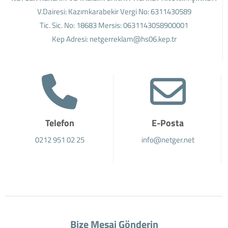
V.Dairesi: Kazımkarabekir Vergi No: 6311430589
Tic. Sic. No: 18683 Mersis: 0631143058900001
Kep Adresi: netgerreklam@hs06.kep.tr
Telefon
E-Posta
0212 951 02 25
info@netger.net
Bize Mesaj Gönderin