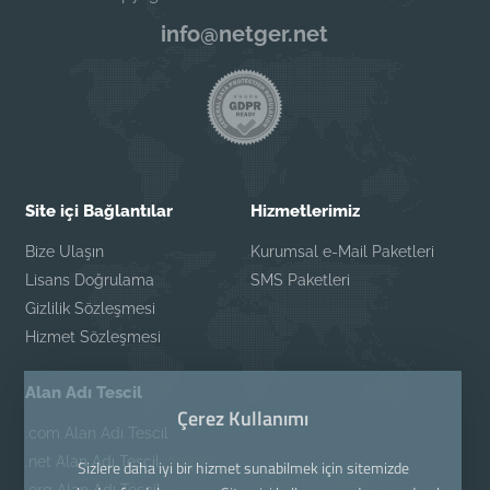
info@netger.net
Site içi Bağlantılar
Hizmetlerimiz
Bize Ulaşın
Kurumsal e-Mail Paketleri
Lisans Doğrulama
SMS Paketleri
Gizlilik Sözleşmesi
Hizmet Sözleşmesi
Alan Adı Tescil
Çerez Kullanımı
.com Alan Adı Tescil
.net Alan Adı Tescil
Sizlere daha iyi bir hizmet sunabilmek için sitemizde
.org Alan Adı Tescil